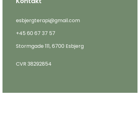
Kontakt
esbjergterapi@gmail.com
+45
60 67 37 57
Stormgade 111,
6700 Esbjerg
CVR 38292854